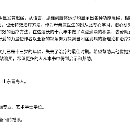
有明显发育迟缓，从语言，思维到肢体运动均显示出各种功能障碍，
病原因，也无特效治疗方法。作为母亲兼医生的她从此专心学习，潜心
有效的治疗方法，在这漫长的十六年中做了点点滴滴的积累，去帮助
母爱的力量使作者以全新的视角努力探索自闭症发病的新理论和治疗
女儿已是十三岁的年龄，失去了治疗的最佳时期。希望帮助其他像她
网站购买，希望更多的人从本书中得到启示和邦助。
族，山东青岛人。
系版画专业，艺术学士学位。
院新闻传播系。