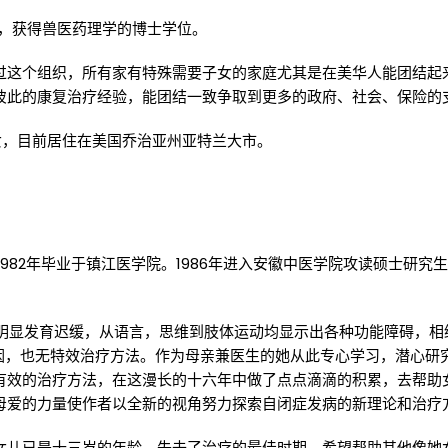
学，获得兽医药理学的博士学位。
过这个组织，所有家有特殊需要子女的家庭尤其是在美华人能团结起
彼此的康复治疗经验，能团结一致争取到更多的政府、社会、保险的
女，目前居住在美国乔治亚州亚特兰大市。
1982年毕业于镇江医学院。1986年进入安徽中医学院攻读硕士研究
有明显发育迟缓，从语言，思维到肢体运动均显示出各种功能障碍，
病原因，也无特效治疗方法。作为母亲兼医生的她从此专心学习，潜心
有效的治疗方法，在这漫长的十六年中做了点点滴滴的积累，去帮助
母爱的力量使作者以全新的视角努力探索自闭症发病的新理论和治疗
女儿已是十三岁的年龄，失去了治疗的最佳时期。希望帮助其他像她