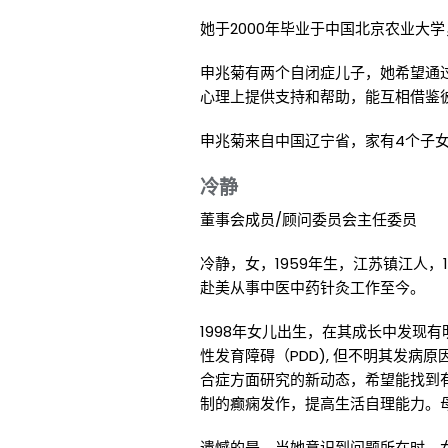
她于2000年毕业于中国北京农业大
申兆菊有两个自闭症儿子，她希望通
心理上提供支持和帮助，能互相借鉴
申兆菊来自中国辽宁省，家有4个子
冷静
董事会成员/顾问委员会主任委员
冷静，女，1959年生，江苏镇江人，
赴美从事中医中药针灸工作至今。
1998年女儿出生，在其成长中发现
性发育障碍（PDD), 但不明其发
合症方面研究的新动态，希望能找到
制的癫痫发作，提高生活自理能力。
遗憾的是，当她意识到问题所在时，