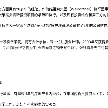
方面拥有20多年的经验。作为维百纳集团（WePartner）执行
张维霞负责新投资项目的承包和执行，以及现有投资组合和第三方的
亚特兰大一家资产达3亿美元的家庭护理管理公司做了9年的公司财物
波士顿松堡学院，拥有会计学位，是一位注册会计师。2003年又获
：“我们靠获得之物为生, 但靠奉献之物书写生命”。张维霞与先生约
事
团的执行董事，有超过11年的房地产业内经验，在集团内负责投资人关系
y大学工作，是妇产科实验室的实验员。