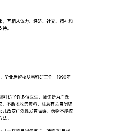
来，互相从体力、经济、社交、精神和
支持。
生，毕业后留校从事科研工作。1990年
相继拜访了许多位医生，被诊断为广泛
研究，不断地收集资料，注意有关自闭綜
女儿改变广泛性发育障碍，药物不能控
方法，
女儿一样的自闭症孩子，她的书“自闭