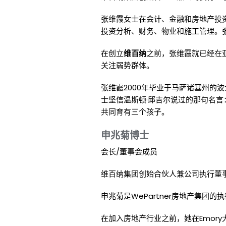
张维霞女士在会计、金融和房地产投资
投资分析、财务、物业和施工管理。
在创立
维百纳
之前，张维霞就已经在
关注弱势群体。
张维霞2000年毕业于马萨诸塞州的
士坚信温斯顿·邱吉尔说过的那句名言
共同育有三个孩子。
申兆菊博士
会长/董事会成员
维百纳集团创始合伙人兼公司执行董
申兆菊是WePartner房地产集
在加入房地产行业之前，她在Emor